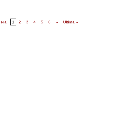
mera
1
2
3
4
5
6
»
Última »