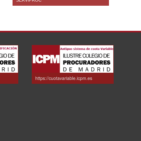
https://cuotavariable.icpm.es