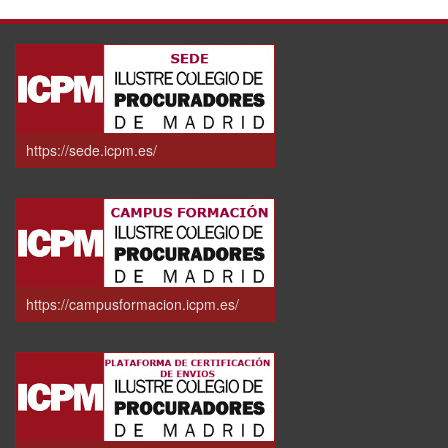
https://sede.icpm.es/
https://campusformacion.icpm.es/