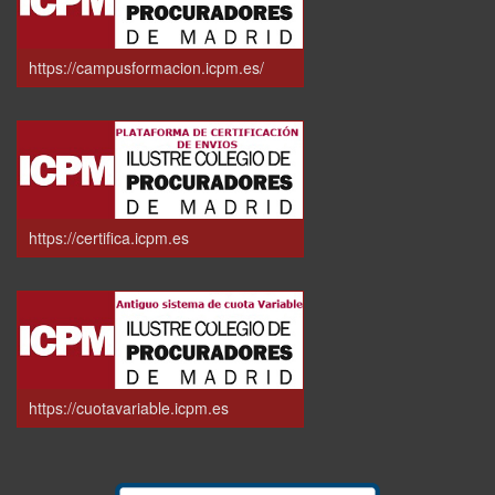
https://campusformacion.icpm.es/
https://certifica.icpm.es
https://cuotavariable.icpm.es