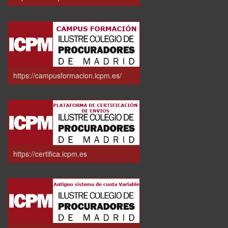
https://campusformacion.icpm.es/
https://certifica.icpm.es