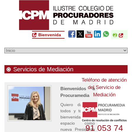
Bienvenida
Servicios de Mediación
Teléfono de atención
del Servicio de
Bienvenidos a
Mediación
Procuramedia
Quiero daros a
todos y todas la
bienvenida a este
espacio como
91 053 74
nueva Presidenta