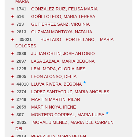
MARIA
1741
GONZALEZ RUIZ, FELISA MARIA
516
GOÑI TOLEDO, MARIA TERESA
723
GUTIERREZ SANZ, VIRGINIA
2813
GUZMAN MONTOYA, NATALIA
35021
HURTADO PORTELLANO, MARIA
DOLORES
2889
JULIAN ORTIN, JOSE ANTONIO
2897
LASA ZABALA, MARIA BEGOÑA
1225
LEAL MORA, GLORIA INES
2605
LEON ALONSO, DELIA
*
44010
LLUVA RIVERA, BEGOÑA
2374
LOPEZ SANTACRUZ, MARIA ANGELES
2748
MARTIN MARTIN, PILAR
2059
MARTIN NOYA, IRENE
*
307
MONTERO CORREAL, MARIA LUISA
2832
MORAL JIMENEZ, MARIA DEL CARMEN
DEL
2914
PEREZ BUA, MARIA BELEN