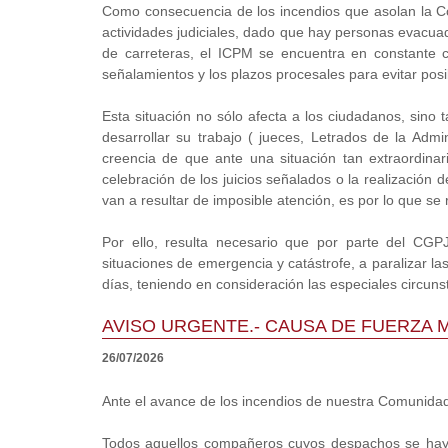
Como consecuencia de los incendios que asolan la Com
actividades judiciales, dado que hay personas evacuad
de carreteras, el ICPM se encuentra en constante 
señalamientos y los plazos procesales para evitar pos
Esta situación no sólo afecta a los ciudadanos, sino 
desarrollar su trabajo ( jueces, Letrados de la Admin
creencia de que ante una situación tan extraordinar
celebración de los juicios señalados o la realización
van a resultar de imposible atención, es por lo que se 
Por ello, resulta necesario que por parte del CGPJ
situaciones de emergencia y catástrofe, a paralizar l
días, teniendo en consideración las especiales circun
AVISO URGENTE.- CAUSA DE FUERZA 
26/07/2026
Ante el avance de los incendios de nuestra Comunidad
Todos aquellos compañeros cuyos despachos se haya