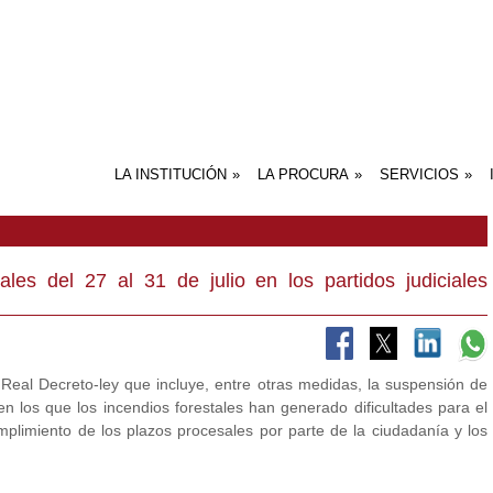
LA INSTITUCIÓN
»
LA PROCURA
»
SERVICIOS
»
PRESENTACIÓN DEL ICPM
HISTORIA
ÓRGANOS DE GOBIERNO
COMISIONES DE TRABAJO
PORTAL DE TRANSPARENCIA
INTRODUCCIÓN
APUNTES HISTÓRICOS
LA NECESIDAD DE INTERVENCIÓ
LA POSTULACIÓN PROCESAL EN 
NORMATIVA SOBRE LA FUNCIÓN
CONCEPTO ACTUAL DE
EL FUTURO DE LA PROCURA
CONCLUSIÓN: MAYORES
SALONES DE NO
ACTOS DE COM
JUSTICIA GRAT
SERVICIO REP
SERVIPROC
SERVICIOS DE
SERVICIO DE F
PUBLICACIONES
SERVICIO DE 
OTROS SERVIC
COMISIÓN DE RECURSOS
DEL PROCURADOR EN EL PROC
DERECHO COMPARADO
DEL PROCURADOR
PROCURADOR
COMPETENCIAS EN EJECUCIÓN
SERVICIO DE T
MODELOS
PROCESAL
COPIAS
les del 27 al 31 de julio en los partidos judiciales
Real Decreto-ley que incluye, entre otras medidas, la suspensión de
 en los que los incendios forestales han generado dificultades para el
cumplimiento de los plazos procesales por parte de la ciudadanía y los