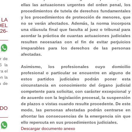
ellas las actuaciones urgentes del orden penal, los
procedimientos de tutela de derechos fundamentales
y los procedimientos de protección de menores, que
 LA
no se verán afectados. Además, la norma incorpora
DEL
una cláusula final que faculta al juez o tribunal para
26-
acordar la práctica de cuantas actuaciones judiciales
resulten necesarias con el fin de evitar perjuicios
irreparables para los derechos de las personas
afectadas.
r de
6 la
Asimismo, los profesionales cuyo domicilio
a el
profesional o particular se encuentre en alguno de
n la
estos partidos judiciales podrán poner esta
a de
circunstancia en conocimiento del órgano judicial
competente para solicitar, con carácter excepcional y
de acuerdo con la legislación procesal, la suspensión
de plazos o vistas cuando resulte procedente. De este
ADO
modo, las personas afectadas podrán centrarse en
afrontar las consecuencias de la emergencia sin que
ello repercuta en sus procedimientos judiciales.
Descargar documento anexo