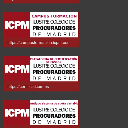
https://campusformacion.icpm.es/
https://certifica.icpm.es