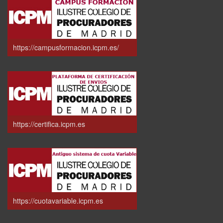
https://campusformacion.icpm.es/
https://certifica.icpm.es
https://cuotavariable.icpm.es