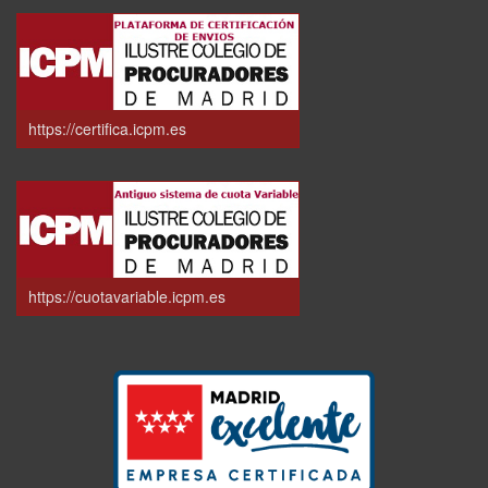
https://certifica.icpm.es
https://cuotavariable.icpm.es