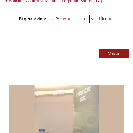
Sección V.sobre la Mujer TI Leganés.Pza nº 1 (C)
Página 2 de 2
« Primera
«
1
2
Última »
Volver