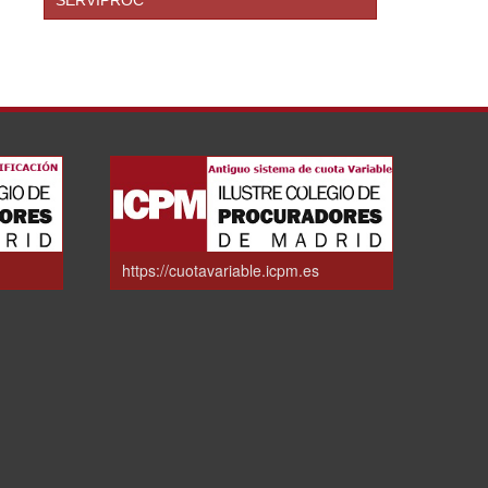
https://cuotavariable.icpm.es