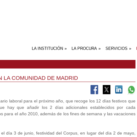
LA INSTITUCIÓN
»
LA PROCURA
»
SERVICIOS
»
PRESENTACIÓN DEL ICPM
HISTORIA
ÓRGANOS DE GOBIERNO
COMISIONES DE TRABAJO
PORTAL DE TRANSPARENCIA
INTRODUCCIÓN
APUNTES HISTÓRICOS
LA NECESIDAD DE INTERVENCIÓ
LA POSTULACIÓN PROCESAL EN 
NORMATIVA SOBRE LA FUNCIÓN
CONCEPTO ACTUAL DE
EL FUTURO DE LA PROCURA
CONCLUSIÓN: MAYORES
SALONES DE NO
ACTOS DE COM
JUSTICIA GRAT
SERVICIO REP
SERVIPROC
SERVICIOS DE
SERVICIO DE F
PUBLICACIONES
SERVICIO DE 
OTROS SERVIC
COMISIÓN DE RECURSOS
DEL PROCURADOR EN EL PROC
DERECHO COMPARADO
DEL PROCURADOR
PROCURADOR
COMPETENCIAS EN EJECUCIÓN
SERVICIO DE T
MODELOS
PROCESAL
COPIAS
EN LA COMUNIDAD DE MADRID
rio laboral para el próximo año, que recoge los 12 días festivos que
ue hay que añadir los 2 días adicionales establecidos por cada
tivos para el año 2010, además de los fines de semana y las vacaciones
 día 3 de junio, festividad del Corpus, en lugar del día 2 de mayo,