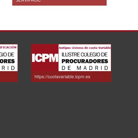
https://cuotavariable.icpm.es