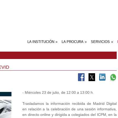
LA INSTITUCIÓN
»
LA PROCURA
»
SERVICIOS
»
PRESENTACIÓN DEL ICPM
HISTORIA
ÓRGANOS DE GOBIERNO
COMISIONES DE TRABAJO
PORTAL DE TRANSPARENCIA
INTRODUCCIÓN
APUNTES HISTÓRICOS
LA NECESIDAD DE INTERVENCIÓ
LA POSTULACIÓN PROCESAL EN 
NORMATIVA SOBRE LA FUNCIÓN
CONCEPTO ACTUAL DE
EL FUTURO DE LA PROCURA
CONCLUSIÓN: MAYORES
SALONES DE NO
ACTOS DE COM
JUSTICIA GRAT
SERVICIO REP
SERVIPROC
SERVICIOS DE
SERVICIO DE F
PUBLICACIONES
SERVICIO DE 
OTROS SERVIC
COMISIÓN DE RECURSOS
DEL PROCURADOR EN EL PROC
DERECHO COMPARADO
DEL PROCURADOR
PROCURADOR
COMPETENCIAS EN EJECUCIÓN
SERVICIO DE T
MODELOS
PROCESAL
COPIAS
 EVID
- Miércoles 23 de julio, de 12:00 a 13:00 h.
Trasladamos la información recibida de Madrid Digital
en relación a la celebración de una sesión informativa,
en directo online y dirigida a colegiados del ICPM, en la