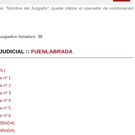
po "Nombre del Juzgado", puede utilizar el operador de combinación
juzgados listados: 36
UDICIAL ::
FUENLABRADA
IL)
a nº 1
a nº 2
a nº 3
a nº 4
a nº 5
a nº 6
BRADA)
BRADA)