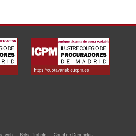
https://cuotavariable.icpm.es
pa web
Bolsa Trabajo
Canal de Denuncias